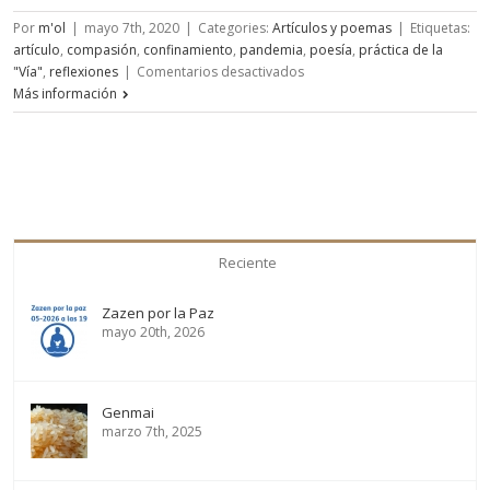
Por
m'ol
|
mayo 7th, 2020
|
Categories:
Artículos y poemas
|
Etiquetas:
artículo
,
compasión
,
confinamiento
,
pandemia
,
poesía
,
práctica de la
en
"Vía"
,
reflexiones
|
Comentarios desactivados
Jirones
Más información
del
confinamiento
I
Reciente
Zazen por la Paz
mayo 20th, 2026
Genmai
marzo 7th, 2025