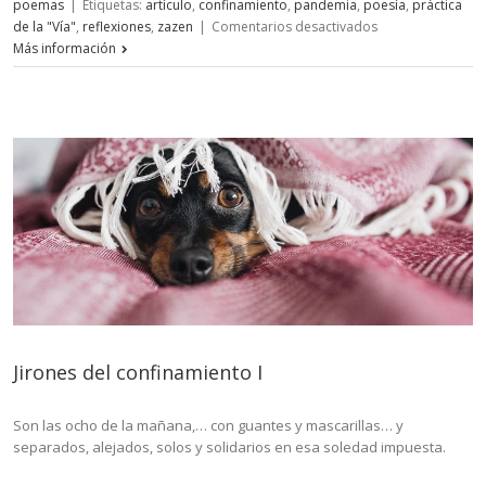
poemas
|
Etiquetas:
artículo
,
confinamiento
,
pandemia
,
poesía
,
práctica
en
de la "Vía"
,
reflexiones
,
zazen
|
Comentarios desactivados
Jirones
Más información
del
confinamiento
II
Jirones del confinamiento I
Son las ocho de la mañana,… con guantes y mascarillas… y
separados, alejados, solos y solidarios en esa soledad impuesta.