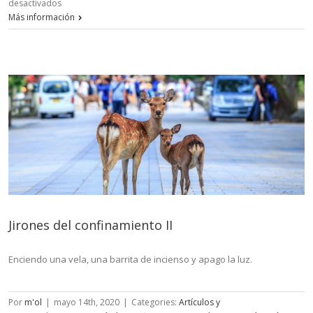
en
desactivados
Jirones
Más información
del
confinamiento
III
Jirones del confinamiento II
Enciendo una vela, una barrita de incienso y apago la luz.
Por
m'ol
|
mayo 14th, 2020
|
Categories:
Artículos y