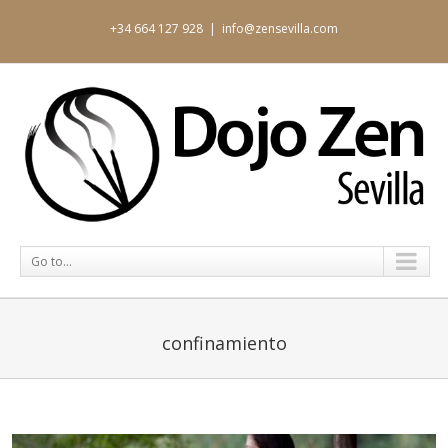
+34 664 127 928
|
info@zensevilla.com
Go to...
confinamiento