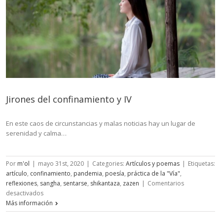
Jirones del confinamiento y IV
En este caos de circunstancias y malas noticias hay un lugar de
serenidad y calma…
Por
m'ol
|
mayo 31st, 2020
|
Categories:
Artículos y poemas
|
Etiquetas:
artículo
,
confinamiento
,
pandemia
,
poesía
,
práctica de la "Vía"
,
reflexiones
,
sangha
,
sentarse
,
shikantaza
,
zazen
|
Comentarios
en
desactivados
Jirones
Más información
del