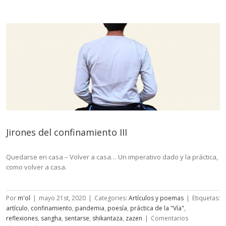
confinamiento
y
IV
Jirones del confinamiento III
Quedarse en casa – Volver a casa… Un imperativo dado y la práctica,
como volver a casa.
Por
m'ol
|
mayo 21st, 2020
|
Categories:
Artículos y poemas
|
Etiquetas:
artículo
,
confinamiento
,
pandemia
,
poesía
,
práctica de la "Vía"
,
reflexiones
,
sangha
,
sentarse
,
shikantaza
,
zazen
|
Comentarios