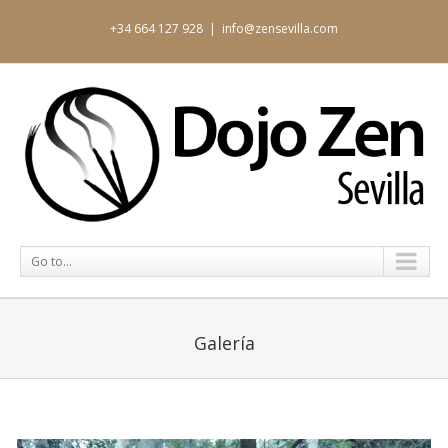
+34 664 127 928
|
info@zensevilla.com
Go to...
Galería