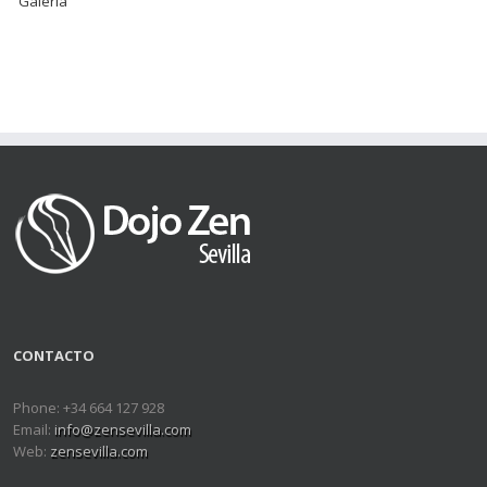
Galería
CONTACTO
Phone: +34 664 127 928
Email:
info@zensevilla.com
Web:
zensevilla.com