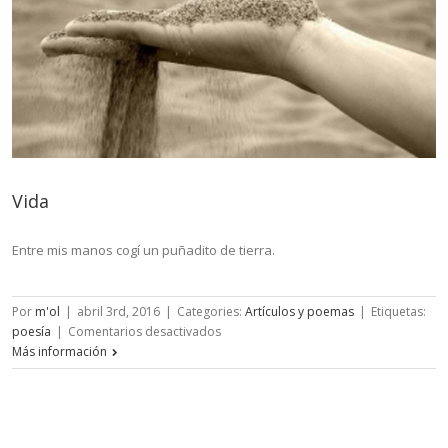
Vida
Entre mis manos cogí un puñadito de tierra.
Por
m'ol
|
abril 3rd, 2016
|
Categories:
Artículos y poemas
|
Etiquetas:
en
poesía
|
Comentarios desactivados
Vida
Más información