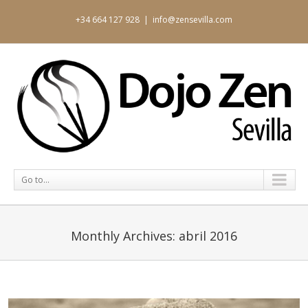
+34 664 127 928
|
info@zensevilla.com
Go to...
Monthly Archives:
abril 2016