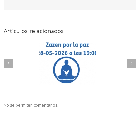
Artículos relacionados
Next
revious
zen por la Paz
Genmai
No se permiten comentarios.