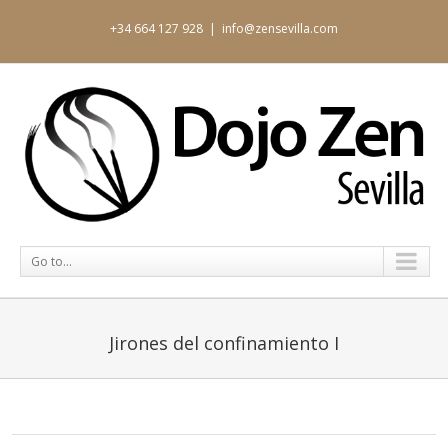
+34 664 127 928
|
info@zensevilla.com
Go to...
Jirones del confinamiento I