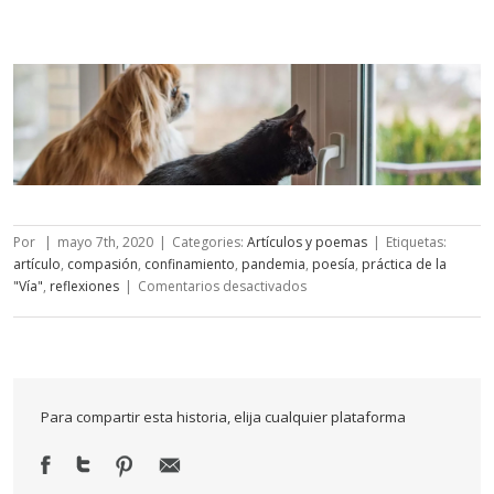
Por
|
mayo 7th, 2020
|
Categories:
Artículos y poemas
|
Etiquetas:
artículo
,
compasión
,
confinamiento
,
pandemia
,
poesía
,
práctica de la
en
"Vía"
,
reflexiones
|
Comentarios desactivados
Jirones
del
confinamiento
I
Para compartir esta historia, elija cualquier plataforma