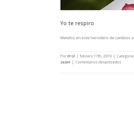
Yo te respiro
Metidos en este hervidero de cambios sin
Por
m'ol
|
febrero 17th, 2019
|
Categorie
en
zazen
|
Comentarios desactivados
Yo
te
respiro