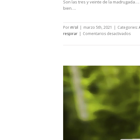
Son las tres y veinte de la madrugada…
bien….
Por
m'ol
|
marzo 5th, 2021
|
Categories:
en
respirar
|
Comentarios desactivados
Eso
que
llam
respi