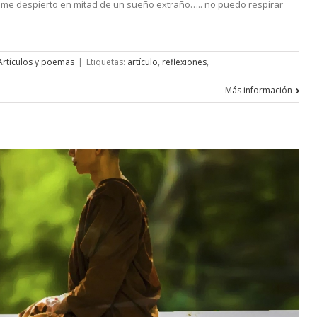
. me despierto en mitad de un sueño extraño….. no puedo respirar
Artículos y poemas
|
Etiquetas:
artículo
,
reflexiones
,
Más información
an
rar