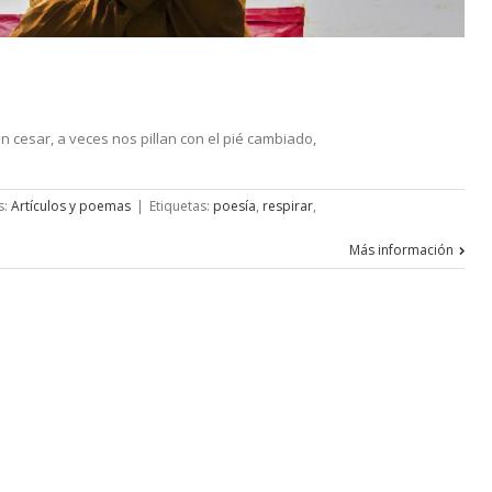
 cesar, a veces nos pillan con el pié cambiado,
s:
Artículos y poemas
|
Etiquetas:
poesía
,
respirar
,
Más información