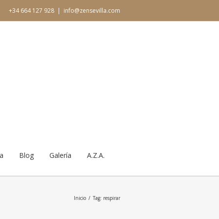
+34 664 127 928
|
info@zensevilla.com
ia
Blog
Galería
A.Z.A.
Inicio
Tag: respirar