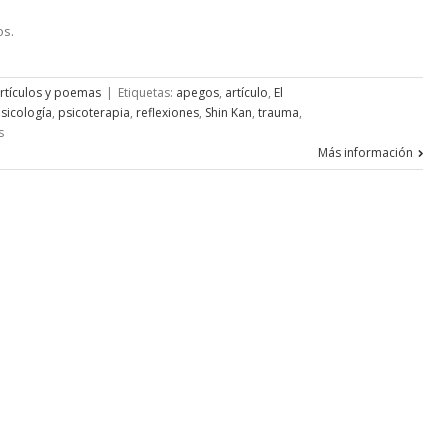
os.
rtículos y poemas
|
Etiquetas:
apegos
,
artículo
,
El
sicología
,
psicoterapia
,
reflexiones
,
Shin Kan
,
trauma
,
en
s
Psicología
Más información
budista