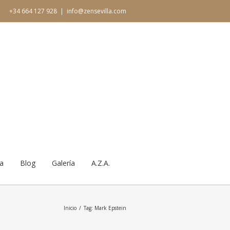
+34 664 127 928
|
info@zensevilla.com
ia
Blog
Galería
A.Z.A.
Inicio
Tag: Mark Epstein