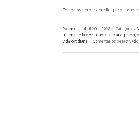
Tememos perder aquello que no tenem
Por
m'ol
|
abril 20th, 2022
|
Categories:
A
trauma de la vida cotidiana
,
Mark Epstein
,
p
vida cotidiana
|
Comentarios desactivado