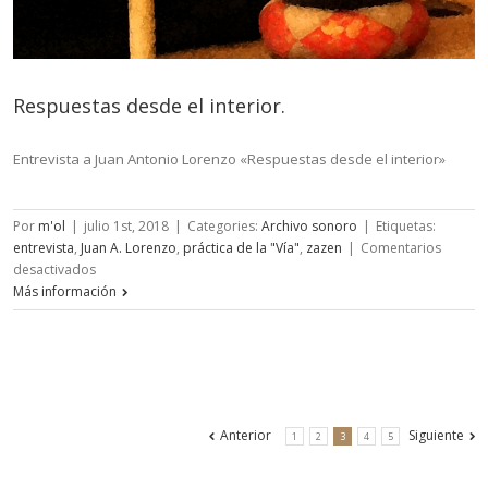
Respuestas desde el interior.
Entrevista a Juan Antonio Lorenzo «Respuestas desde el interior»
Por
m'ol
|
julio 1st, 2018
|
Categories:
Archivo sonoro
|
Etiquetas:
entrevista
,
Juan A. Lorenzo
,
práctica de la "Vía"
,
zazen
|
Comentarios
en
desactivados
Respuestas
Más información
desde
el
interior.
Anterior
Siguiente
1
2
3
4
5