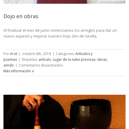
Dojo en obras.
Al finalizar el mes de junio comenzamos los arreglos para dar un
nuevo aspecto y mejorar nuestro Dojo Zen de Sevilla.
Por
m'ol
|
octubre 6th, 2018
|
Categories:
Artículos y
poemas
|
Etiquetas:
artículo
,
Lugar de la nube preciosa
,
obras
,
en
zendo
|
Comentarios desactivados
Dojo
Más información
en
obras.