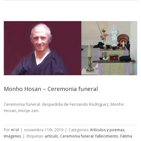
zen,
enseñanza
de
desdramatización
Monho Hosan – Ceremonia funeral
Ceremonia funeral: despedida de Fernando Rodríguez, Monho
Hosan, monje zen.
Por
m'ol
|
noviembre 11th, 2019
|
Categories:
Artículos y poemas
,
Imágenes
|
Etiquetas:
artículo
,
Ceremonia funeral
,
fallecimiento
,
Fátima