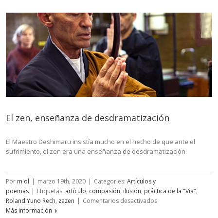
El zen, enseñanza de desdramatización
El Maestro Deshimaru insistía mucho en el hecho de que ante el
sufrimiento, el zen era una enseñanza de desdramatización.
Por
m'ol
|
marzo 19th, 2020
|
Categories:
Artículos y
poemas
|
Etiquetas:
artículo
,
compasión
,
ilusión
,
práctica de la "Vía"
,
en
Roland Yuno Rech
,
zazen
|
Comentarios desactivados
El
Más información