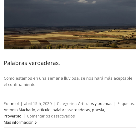
Palabras verdaderas.
Como estamos en una semana lluviosa, se nos hará más aceptable
el confinamiento.
Por
m'ol
|
abril 15th, 2020
|
Categories:
Artículos y poemas
|
Etiquetas:
Antonio Machado
,
artículo
,
palabras verdaderas
,
poesía
,
en
Proverbio
|
Comentarios desactivados
Palabras
Más información
verdaderas.