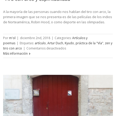
A la mayoría de las personas cuando nos hablan del tiro con arco, la
primera imagen que se nos presenta es de las películas de los indios
de Norteamérica, Robin Hood, o como deporte en las olimpiadas.
Por
m'ol
|
diciembre 2nd, 2018
|
Categories:
Artículos y
poemas
|
Etiquetas:
artículo
,
Artur Duch
,
Kyudo
,
práctica de la "Vía"
,
zen y
en
tiro con arco
|
Comentarios desactivados
Tiro
Más información
con
arco
y
Espiritualidad