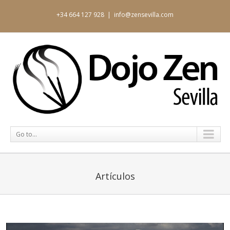
+34 664 127 928
|
info@zensevilla.com
Go to...
Artículos