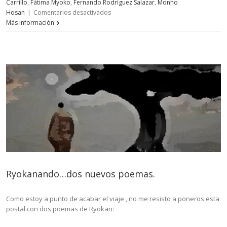
Carrillo
,
Fátima Myoko
,
Fernando Rodríguez Salazar
,
Monho
en
Hosan
|
Comentarios desactivados
Monho
Más información
Hosan
–
Ceremonia
funeral
Ryokanando…dos nuevos poemas.
Como estoy a punto de acabar el viaje , no me resisto a poneros esta
postal con dos poemas de Ryokan: