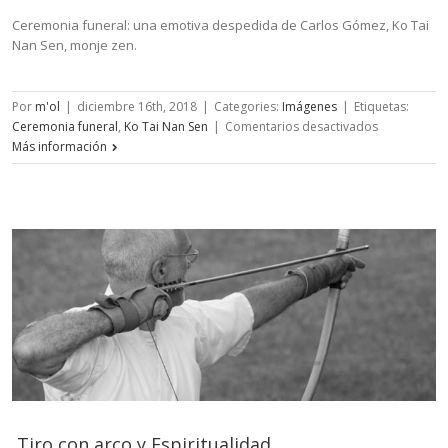
Ceremonia funeral: una emotiva despedida de Carlos Gómez, Ko Tai
Nan Sen, monje zen.
Por
m'ol
|
diciembre 16th, 2018
|
Categories:
Imágenes
|
Etiquetas:
en
Ceremonia funeral
,
Ko Tai Nan Sen
|
Comentarios desactivados
Ko
Más información
Tai
Nan
Sen
–
Ceremonia
funeral
Tiro con arco y Espiritualidad