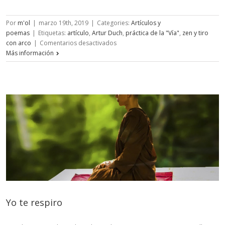
Por
m'ol
|
marzo 19th, 2019
|
Categories:
Artículos y
poemas
|
Etiquetas:
artículo
,
Artur Duch
,
práctica de la "Vía"
,
zen y tiro
en
con arco
|
Comentarios desactivados
Tiro
Más información
con
arco
y
espiritualidad
–
II
parte
Yo te respiro