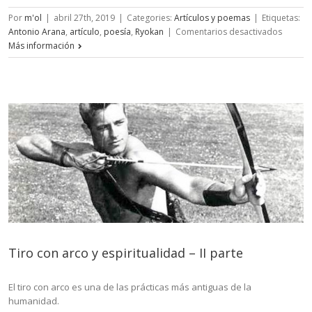
Por
m'ol
|
abril 27th, 2019
|
Categories:
Artículos y poemas
|
Etiquetas:
en
Antonio Arana
,
artículo
,
poesía
,
Ryokan
|
Comentarios desactivados
Ryokan
Más información
dos
nuevos
poemas
Tiro con arco y espiritualidad – II parte
El tiro con arco es una de las prácticas más antiguas de la
humanidad.