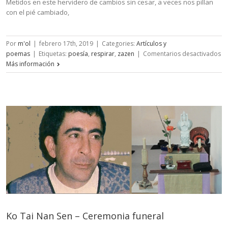
Metidos en este hervidero de cambios sin cesar, a veces nos pillan
con el pié cambiado,
Por
m'ol
|
febrero 17th, 2019
|
Categories:
Artículos y
en
poemas
|
Etiquetas:
poesía
,
respirar
,
zazen
|
Comentarios desactivados
Yo
Más información
te
re
Ko Tai Nan Sen – Ceremonia funeral