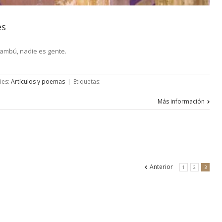
es
ambú, nadie es gente.
ies:
Artículos y poemas
|
Etiquetas:
o
Más información
úes
Anterior
1
2
3