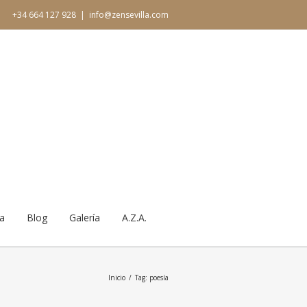
+34 664 127 928
|
info@zensevilla.com
ia
Blog
Galería
A.Z.A.
Inicio
Tag: poesía