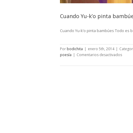
Cuando Yu-k’o pinta bambú
Cuando Yu-k’o pinta bambúes Todo es b
Por
bodichita
|
enero 5th, 2014
|
Categor
en
poesía
|
Comentarios desactivados
Cuand
Yu-
k’o
pinta
bamb