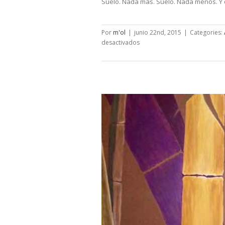
Suelo. Nada más. Suelo. Nada menos. Y 
Por
m'ol
|
junio 22nd, 2015
|
Categories:
en
desactivados
Suelo