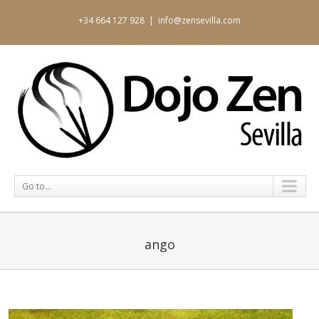
+34 664 127 928
|
info@zensevilla.com
Go to...
ango