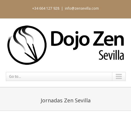
+34 664 127 928
|
info@zensevilla.com
Go to...
Jornadas Zen Sevilla